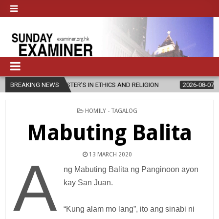
W MASTER’S IN ETHICS AND RELIGION
BREAKING NEWS
2026-08-07
DIOCESE CEL
POSTED
HOMILY - TAGALOG
IN
Mabuting Balita
13 MARCH 2020
A
ng Mabuting Balita ng Panginoon ayon
kay San Juan.
“Kung alam mo lang”, ito ang sinabi ni