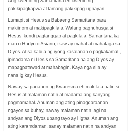
Ang kwento ng Samaritana eh kwento ng
pakikipagkapwa at tamang pakikipag-ugnayan.
Lumapit si Hesus sa Babaeng Samaritana para
makiinom at makipagkilala. Walang paghuhusga si
Hesus, kundi pagtanggap at pagkilala. Samaritana ka
man o Hudyo o Asiano, ikaw ay mahal at mahalaga sa
Diyos. At sa kabila ng iyong kasalanan o pagkakamali,
ipinadama ni Hesis sa Samaritana na ang Diyos ay
mapagpatawad at mahabagin. Kaya nga sila ay
nanalig kay Hesus.
Naway sa panahon ng Kwaresma eh makilala natin si
Hesus at malaman natin at madama ang kanyang
pagmamahal. Anuman ang ating pinagdaraanan
ngayon sa buhay, naway malaman natin lagi na
andyan ang Diyos upang tayo ay iligtas. Anuman ang
ating karamdaman, sanay malaman natin na andyan