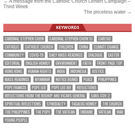
Post
← A message from the Catholic Church Lenten Campaign –
Third Week
navigation
The priceless water →
KEYWORDS
CARDINAL STEPHEN CHOW
CARDINAL STEPHEN CHOW SJ
CARITAS
CATHOLIC
CATHOLIC CHURCH
CHILDREN
CHINA
CLIMATE CHANGE
COMMUNITY
COVID-19
DAILY MASS READINGS
DIALOGUE
EASTER
EDITORIAL
ENGLISH HOMILY
ENVIRONMENT
FAITH
FRONT PAGE TOP
HONG KONG
HUMAN RIGHTS
INDIA
INDONESIA
JUSTICE
MASS READINGS
MYANMAR
NOTICE BOARD
PEACE
PHILIPPINES
POPE FRANCIS
POPE LEO
POPE LEO XIV
REFLECTIONS
REFLECTIONS FROM THE BISHOP AND VICARS GENERAL
SARS-COV-2
SPIRITUAL REFLECTIONS
SYNODALITY
TAGALOG HOMILY
THE CHURCH
THE PHILIPPINES
THE POPE
THE VATICAN
UKRAINE
VATICAN
WAR
YOUNG PEOPLE