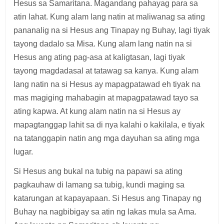
Hesus sa Samaritana. Magandang pahayag para sa
atin lahat. Kung alam lang natin at maliwanag sa ating
pananalig na si Hesus ang Tinapay ng Buhay, lagi tiyak
tayong dadalo sa Misa. Kung alam lang natin na si
Hesus ang ating pag-asa at kaligtasan, lagi tiyak
tayong magdadasal at tatawag sa kanya. Kung alam
lang natin na si Hesus ay mapagpatawad eh tiyak na
mas magiging mahabagin at mapagpatawad tayo sa
ating kapwa. At kung alam natin na si Hesus ay
mapagtanggap lahit sa di nya kalahi o kakilala, e tiyak
na tatanggapin natin ang mga dayuhan sa ating mga
lugar.
Si Hesus ang bukal na tubig na papawi sa ating
pagkauhaw di lamang sa tubig, kundi maging sa
katarungan at kapayapaan. Si Hesus ang Tinapay ng
Buhay na nagbibigay sa atin ng lakas mula sa Ama.