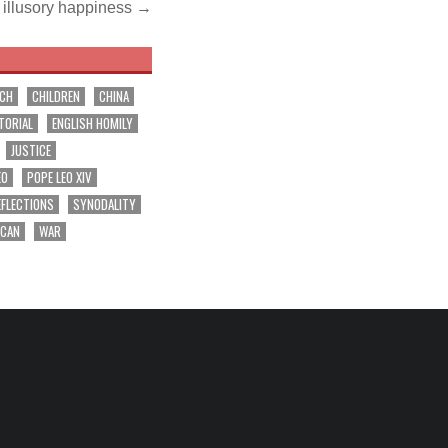
 illusory happiness →
RCH
CHILDREN
CHINA
TORIAL
ENGLISH HOMILY
JUSTICE
EO
POPE LEO XIV
EFLECTIONS
SYNODALITY
ICAN
WAR