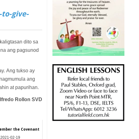
to-give-
aligtasan dito sa
 na ang pagsunod
ay. Ang tukso ay
g nagmumula ang
ahin at papurihan.
Alfredo Rollon SVD
member the Covenant
2021-02-19