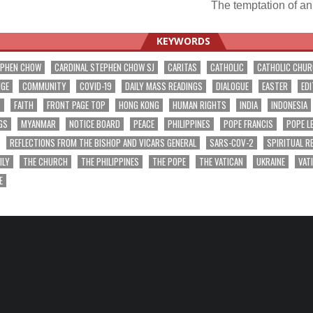
The temptation of an
ation
KEYWORDS
EPHEN CHOW
CARDINAL STEPHEN CHOW SJ
CARITAS
CATHOLIC
CATHOLIC CHU
NGE
COMMUNITY
COVID-19
DAILY MASS READINGS
DIALOGUE
EASTER
EDI
T
FAITH
FRONT PAGE TOP
HONG KONG
HUMAN RIGHTS
INDIA
INDONESIA
GS
MYANMAR
NOTICE BOARD
PEACE
PHILIPPINES
POPE FRANCIS
POPE L
REFLECTIONS FROM THE BISHOP AND VICARS GENERAL
SARS-COV-2
SPIRITUAL R
ILY
THE CHURCH
THE PHILIPPINES
THE POPE
THE VATICAN
UKRAINE
VAT
E