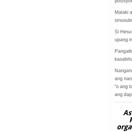
posisyon
Malaki a
sinusubo
Si Hesus
upang m
Pangatlo
kasabih
Nangang
ang nais
“o ang t
ang dap
As
orga