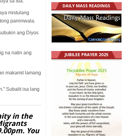
iya sa iba.
DAILY MASS READINGS
kaya mistulang
nitong paniniwala.
 subukin ang Diyos
ig na natin ang
JUBILEE PRAYER 2025
aan makamit lamang
.” Subalit isa lang
ity in the
Migrants
 9.00pm. You