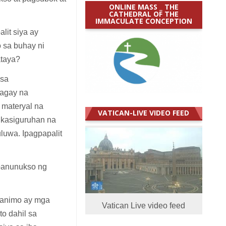
ONLINE MASS _ THE
CATHEDRAL OF THE
IMMACULATE CONCEPTION
lit siya ay
o sa buhay ni
ataya?
 sa
bagay na
 materyal na
VATICAN-LIVE VIDEO FEED
 kasiguruhan na
luwa. Ipagpapalit
panunukso ng
 animo ay mga
Vatican Live video feed
o dahil sa