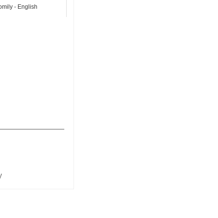
mily - English
_______________
y