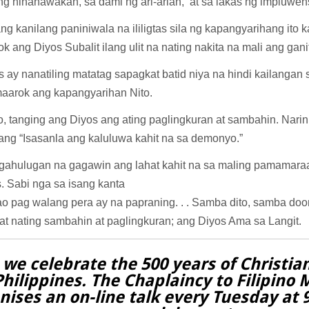
g hinahawakan, sa dami ng ari-arian, at sa lakas ng impluwens
ng kanilang paniniwala na ililigtas sila ng kapangyarihang ito 
k ang Diyos Subalit ilang ulit na nating nakita na mali ang ga
 ay nanatiling matatag sapagkat batid niya na hindi kailangan
aarok ang kapangyarihan Nito.
, tanging ang Diyos ang ating paglingkuran at sambahin. Narin
ang “Isasanla ang kaluluwa kahit na sa demonyo.”
ahulugan na gagawin ang lahat kahit na sa maling pamamar
. Sabi nga sa isang kanta
ao pag walang pera ay na papraning. . . Samba dito, samba doon
at nating sambahin at paglingkuran; ang Diyos Ama sa Langit.
 we celebrate the 500 years of Christian
Philippines. The Chaplaincy to Filipino 
nises an on-line talk every Tuesday at