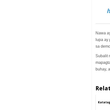
h
Nawa ay
lupa ay
sa dem
Subalit 
mapagta
buhay, 
Rela
Katatag