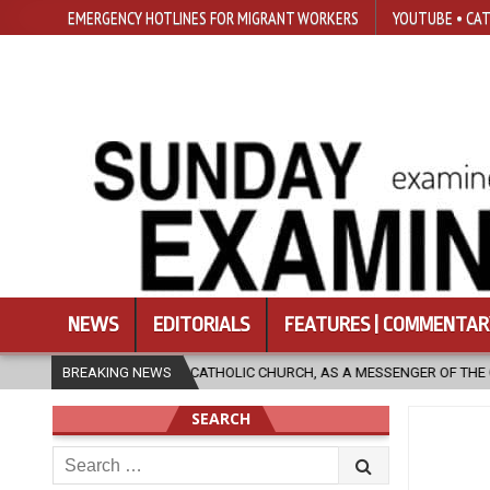
EMERGENCY HOTLINES FOR MIGRANT WORKERS
YOUTUBE • CAT
NEWS
EDITORIALS
FEATURES | COMMENTAR
HOLIC CHURCH, AS A MESSENGER OF THE GOSPEL, BRING HOPE TO PEOPLE
BREAKING NEWS
SEARCH
Search
for: