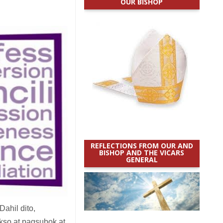
OUR BISHOP
REFLECTIONS FROM OUR AND
BISHOP AND THE VICARS
GENERAL
ahil dito,
kso at pagsubok at