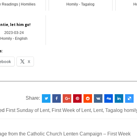
y Readings | Homilies
Homily - Tagalog
Ho
ntie, let him go!
2023-03-24
Homily - English
s:
ebook
X
__________________________________________________
Share:
ed
First Sunday of Lent
,
First Week of Lent
,
Lent
,
Tagalog homil
ge from the Catholic Church Lenten Campaign – First Week