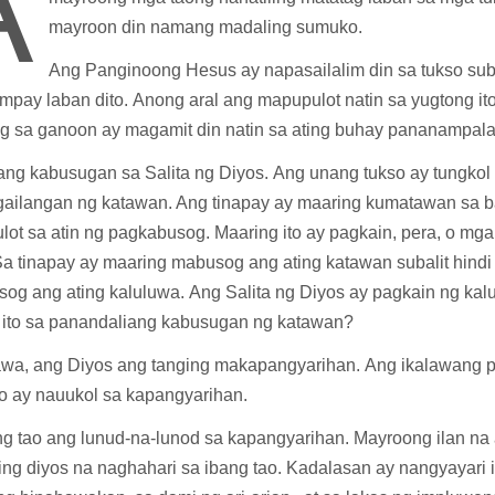
A
mayroon din namang madaling sumuko.
Ang Panginoong Hesus ay napasailalim din sa tukso suba
mpay laban dito. Anong aral ang mapupulot natin sa yugtong it
g sa ganoon ay magamit din natin sa ating buhay pananampal
ang kabusugan sa Salita ng Diyos. Ang unang tukso ay tungkol
ailangan ng katawan. Ang tinapay ay maaring kumatawan sa 
ot sa atin ng pagkabusog. Maaring ito ay pagkain, pera, o mga
Sa tinapay ay maaring mabusog ang ating katawan subalit hindi
og ang ating kaluluwa. Ang Salita ng Diyos ay pagkain ng kalu
n ito sa panandaliang kabusugan ng katawan?
wa, ang Diyos ang tanging makapangyarihan. Ang ikalawang 
 ay nauukol sa kapangyarihan.
g tao ang lunud-na-lunod sa kapangyarihan. Mayroong ilan na
g diyos na naghahari sa ibang tao. Kadalasan ay nangyayari it