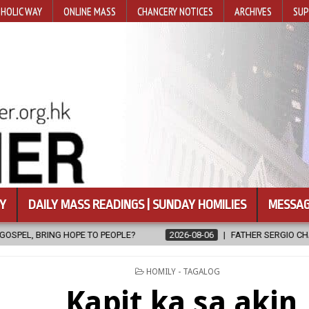
HOLIC WAY
ONLINE MASS
CHANCERY NOTICES
ARCHIVES
SUP
Y
DAILY MASS READINGS | SUNDAY HOMILIES
MESSAG
?
2026-08-06
FATHER SERGIO CHAVIRA RETURNS TO THE LORD
POSTED
HOMILY - TAGALOG
IN
Kapit ka sa akin