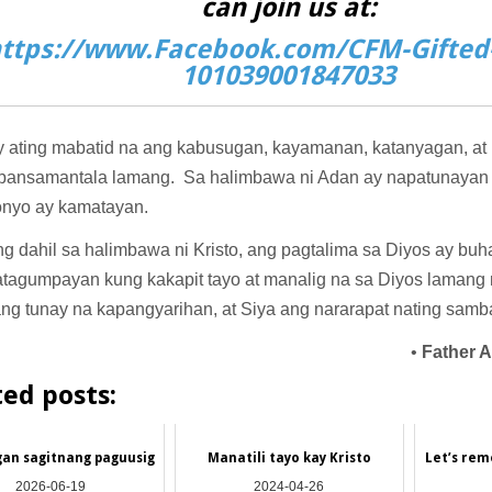
can join us at:
ttps://www.Facebook.com/CFM-Gifted-
101039001847033
 ating mabatid na ang kabusugan, kayamanan, katanyagan, at k
 pansamantala lamang. Sa halimbawa ni Adan ay napatunayan
onyo ay kamatayan.
ng dahil sa halimbawa ni Kristo, ang pagtalima sa Diyos ay buh
tagumpayan kung kakapit tayo at manalig na sa Diyos laman
ang tunay na kapangyarihan, at Siya ang nararapat nating samb
•
Father 
ted posts:
an sagitnang paguusig
Manatili tayo kay Kristo
Let’s re
2026-06-19
2024-04-26