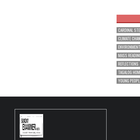
navig
CARDINAL ST
CLIMATE CHA
ENVIRONMEN
MASS READIN
REFLECTIONS
TAGALOG HOM
YOUNG PEOPL