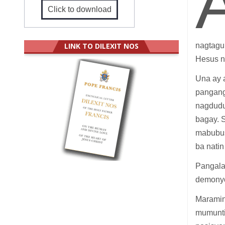
Click to download
LINK TO DILEXIT NOS
nagtagu
Hesus n
Una ay 
pangang
nagdudul
bagay. 
mabubus
ba nati
Pangala
demonyo
Maramin
mumuntin