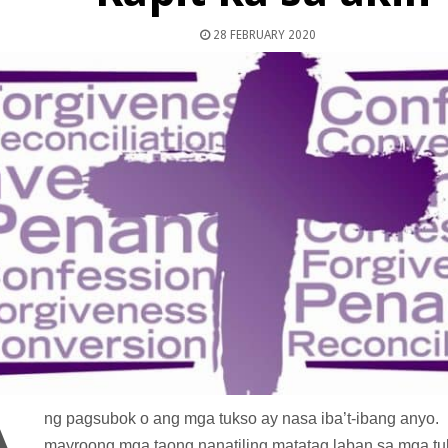
28 FEBRUARY 2020
ng pagsubok o ang mga tukso ay nasa iba’t-ibang anyo. D
mayroong mga taong nanatiling matatag laban sa mga tu