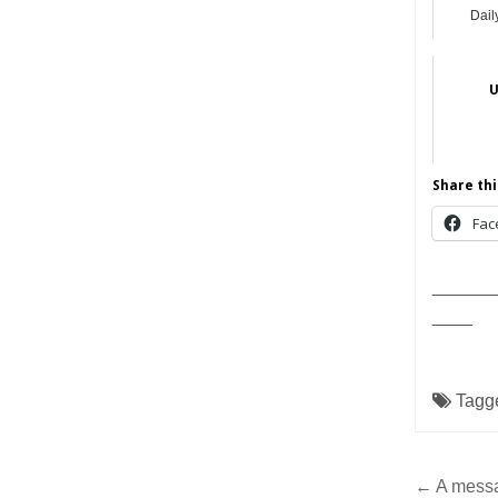
Dail
U
Share thi
Fac
______
____
Tagg
Post
← A messa