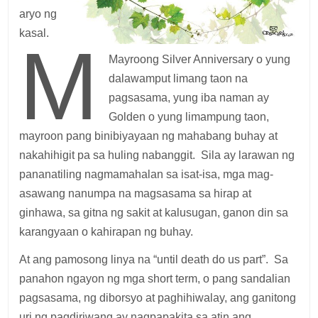
aryo ng
kasal.
M
Mayroong Silver Anniversary o yung
dalawamput limang taon na
pagsasama, yung iba naman ay
Golden o yung limampung taon,
mayroon pang binibiyayaan ng mahabang buhay at
nakahihigit pa sa huling nabanggit. Sila ay larawan ng
pananatiling nagmamahalan sa isat-isa, mga mag-
asawang nanumpa na magsasama sa hirap at
ginhawa, sa gitna ng sakit at kalusugan, ganon din sa
karangyaan o kahirapan ng buhay.
At ang pamosong linya na “until death do us part”. Sa
panahon ngayon ng mga short term, o pang sandalian
pagsasama, ng diborsyo at paghihiwalay, ang ganitong
uri ng pagdiriwang ay nagpapakita sa atin ang