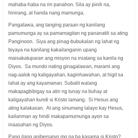
mahaba-haba na rin panahon. Sila ay pinili na,
hinirang, at handa nang mamunga.
Pangalawa, ang tanging paraan ng kanilang
pamumunga ay sa pamamagitan ng pananatili sa ating
Panginoon. Siya ang pinag-bubukalan ng lahat ng
biyaya na kanilang kakailanganin upang
maisakatuparan ang misyon na iniatang sa kanila ng
Diyos. Sa mundo nating ginagalawan, marami ang
nag-aalok ng kaligayahan, kaginhawahan, at higit sa
lahat ay ang kayamanan. Subalit walang
makapagbibigay sa atin ng tunay na buhay at
kaligayahan kundi si Kristo lamang. Si Hesus ang
ating kalakasan. At ang sinumang lalayo kay Hesus,
kailanman ay hindi makapamumunga ayon sa
inaasahan ng Diyos.
Pang ilang anibersaryo mo na ba kasama si Kristo?