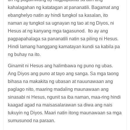
kahalagahan ng katatagan at pananatili. Bagamat ang
ebanghelyo natin ay hindi tungkol sa kasalan, ito
naman ay tungkol sa ugnayan ng tao at ng Diyos, ni
Hesus at ng kanyang mga tagasunod. Ito ay ang
pagpapahalaga sa pananatili natin sa piling ni Hesus.
Hindi lamang hanggang kamatayan kundi sa kabila pa
ng buhay na ito.
Ginamit ni Hesus ang halimbawa ng puno ng ubas.
Ang Diyos ang puno at tayo ang sanga. Sa mga taong
bihasa na makakita ng ubasan at nauunawaan ang
paglago nito, maaring madaling maunawaan ang
sinasabi ni Hesus, ngunit sa iba naman, maa-ring hindi
kaagad agad na maisasalarawan sa diwa ang nais
tukuyin ng Diyos. Maari natin itong maunawaan sa mga
sumusunod na paraan.