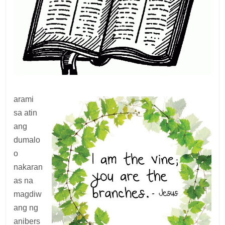
arami
sa atin
ang
dumalo
o
nakaran
as na
magdiw
ang ng
anibers