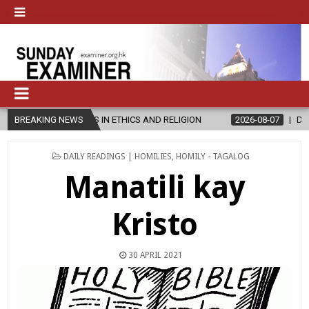
’S IN ETHICS AND RELIGION
BREAKING NEWS
2026-08-07
DIOCESE CELEBRATES 
POSTED
DAILY READINGS | HOMILIES
,
HOMILY - TAGALOG
IN
Manatili kay
Kristo
30 APRIL 2021