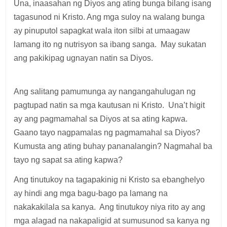
Una, inaasahan ng Diyos ang ating bunga bilang isang
tagasunod ni Kristo. Ang mga suloy na walang bunga
ay pinuputol sapagkat wala iton silbi at umaagaw
lamang ito ng nutrisyon sa ibang sanga. May sukatan
ang pakikipag ugnayan natin sa Diyos.
Ang salitang pamumunga ay nangangahulugan ng
pagtupad natin sa mga kautusan ni Kristo. Una’t higit
ay ang pagmamahal sa Diyos at sa ating kapwa.
Gaano tayo nagpamalas ng pagmamahal sa Diyos?
Kumusta ang ating buhay pananalangin? Nagmahal ba
tayo ng sapat sa ating kapwa?
Ang tinutukoy na tagapakinig ni Kristo sa ebanghelyo
ay hindi ang mga bagu-bago pa lamang na
nakakakilala sa kanya. Ang tinutukoy niya rito ay ang
mga alagad na nakapaligid at sumusunod sa kanya ng