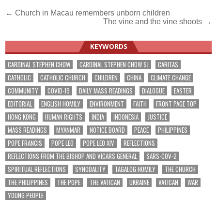
Post
← Church in Macau remembers unborn children
The vine and the vine shoots →
navigation
KEYWORDS
CARDINAL STEPHEN CHOW
CARDINAL STEPHEN CHOW SJ
CARITAS
CATHOLIC
CATHOLIC CHURCH
CHILDREN
CHINA
CLIMATE CHANGE
COMMUNITY
COVID-19
DAILY MASS READINGS
DIALOGUE
EASTER
EDITORIAL
ENGLISH HOMILY
ENVIRONMENT
FAITH
FRONT PAGE TOP
HONG KONG
HUMAN RIGHTS
INDIA
INDONESIA
JUSTICE
MASS READINGS
MYANMAR
NOTICE BOARD
PEACE
PHILIPPINES
POPE FRANCIS
POPE LEO
POPE LEO XIV
REFLECTIONS
REFLECTIONS FROM THE BISHOP AND VICARS GENERAL
SARS-COV-2
SPIRITUAL REFLECTIONS
SYNODALITY
TAGALOG HOMILY
THE CHURCH
THE PHILIPPINES
THE POPE
THE VATICAN
UKRAINE
VATICAN
WAR
YOUNG PEOPLE