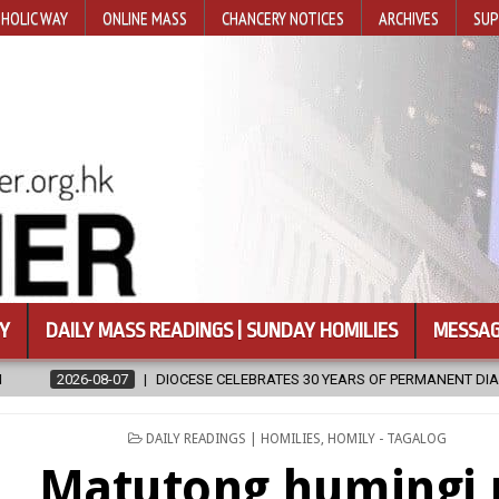
HOLIC WAY
ONLINE MASS
CHANCERY NOTICES
ARCHIVES
SUP
Y
DAILY MASS READINGS | SUNDAY HOMILIES
MESSAG
DIOCESE CELEBRATES 30 YEARS OF PERMANENT DIACONATE COMMISSION
POSTED
DAILY READINGS | HOMILIES
,
HOMILY - TAGALOG
IN
Matutong humingi 