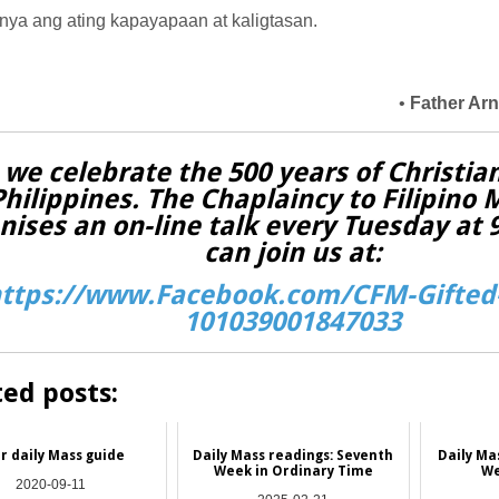
nya ang ating kapayapaan at kaligtasan.
•
Father Ar
 we celebrate the 500 years of Christian
Philippines. The Chaplaincy to Filipino 
nises an on-line talk every Tuesday at
can join us at:
ttps://www.Facebook.com/CFM-Gifted-
101039001847033
ted posts:
r daily Mass guide
Daily Mass readings: Seventh
Daily Ma
Week in Ordinary Time
We
2020-09-11