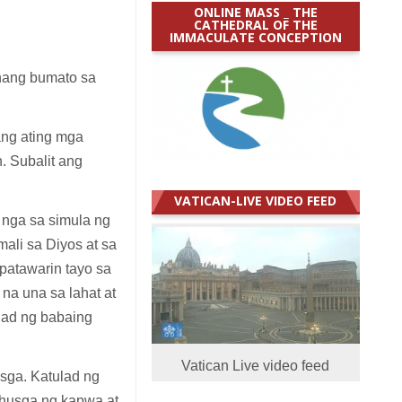
ONLINE MASS _ THE
CATHEDRAL OF THE
IMMACULATE CONCEPTION
nang bumato sa
 ang ating mga
. Subalit ang
VATICAN-LIVE VIDEO FEED
 nga sa simula ng
ali sa Diyos at sa
atawarin tayo sa
na una sa lahat at
ulad ng babaing
Vatican Live video feed
usga. Katulad ng
ghusga ng kapwa at