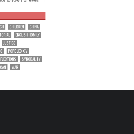
r tomorrow nor ever! →
RCH
CHILDREN
CHINA
TORIAL
ENGLISH HOMILY
JUSTICE
EO
POPE LEO XIV
EFLECTIONS
SYNODALITY
ICAN
WAR