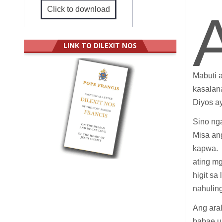
Click to download
LINK TO DILEXIT NOS
Mabuti a
kasalan
Diyos a
Sino nga
Misa an
kapwa. 
ating mg
higit s
nahuling
Ang ara
babae u