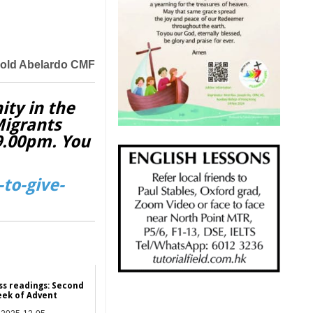
nold Abelardo CMF
ity in the
Migrants
 9.00pm. You
to-give-
ss readings: Second
ek of Advent