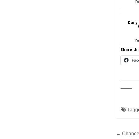
Da
Daily
Da
Share thi
Fac
______
____
Tagg
Post
← Chancer