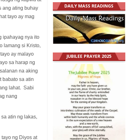
DAILY MASS READINGS
s ang ating buhay
hat tayo ay mag
 ipahayag nya ito
 lamang si Kristo,
 tayo ay malayo
JUBILEE PRAYER 2025
ayo sa harap ng
asalanan na aking
 babato sa atin
ang lahat. Sabi
wag nang
sa atin ng lakas,
 tayo ng Diyos at