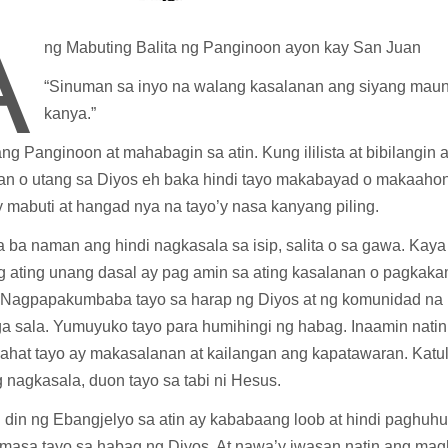
A
ng Mabuting Balita ng Panginoon ayon kay San Juan
“Sinuman sa inyo na walang kasalanan ang siyang mau
kanya.”
ng Panginoon at mahabagin sa atin. Kung ililista at bibilangin
an o utang sa Diyos eh baka hindi tayo makabayad o makaahon
y mabuti at hangad nya na tayo’y nasa kanyang piling.
 ba naman ang hindi nagkasala sa isip, salita o sa gawa. Kaya
g ating unang dasal ay pag amin sa ating kasalanan o pagkakam
Nagpapakumbaba tayo sa harap ng Diyos at ng komunidad na p
a sala. Yumuyuko tayo para humihingi ng habag. Inaamin natin 
a lahat tayo ay makasalanan at kailangan ang kapatawaran. Kat
 nagkasala, duon tayo sa tabi ni Hesus.
l din ng Ebangjelyo sa atin ay kababaang loob at hindi paghuh
masa tayo sa habag ng Diyos. At nawa’y iwasan natin ang ma