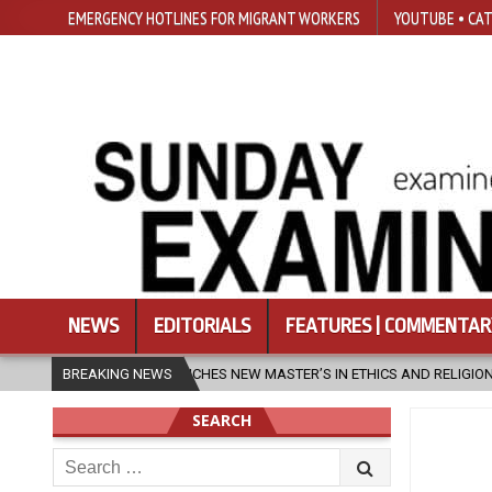
EMERGENCY HOTLINES FOR MIGRANT WORKERS
YOUTUBE • CAT
NEWS
EDITORIALS
FEATURES | COMMENTAR
 LAUNCHES NEW MASTER’S IN ETHICS AND RELIGION
BREAKING NEWS
2026-08-07
SEARCH
Search
for: