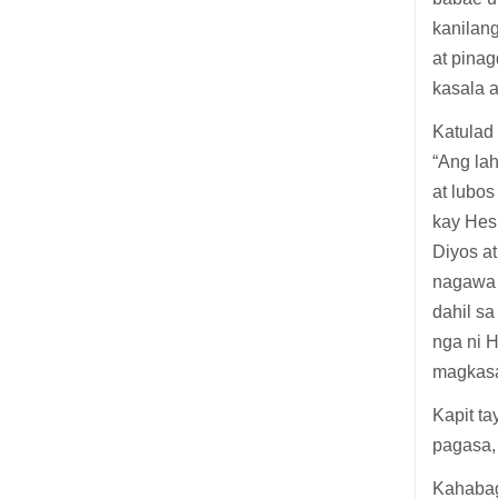
kanilan
at pina
kasala 
Katulad
“Ang la
at lubo
kay Hes
Diyos a
nagawa 
dahil s
nga ni 
magkasa
Kapit ta
pagasa,
Kahabag