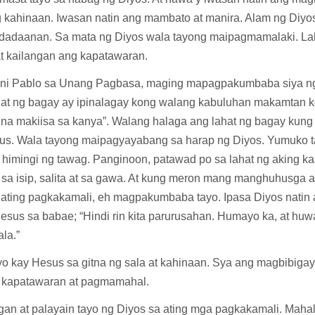
g kahinaan. Iwasan natin ang mambato at manira. Alam ng Diyo
gdadaanan. Sa mata ng Diyos wala tayong maipagmamalaki. La
at kailangan ang kapatawaran.
 ni Pablo sa Unang Pagbasa, maging mapagpakumbaba siya ng
hat ng bagay ay ipinalagay kong walang kabuluhan makamtan ko
s na makiisa sa kanya”. Walang halaga ang lahat ng bagay kung
us. Wala tayong maipagyayabang sa harap ng Diyos. Yumuko t
t himingi ng tawag. Panginoon, patawad po sa lahat ng aking k
sa isip, salita at sa gawa. At kung meron mang manghuhusga at
a ating pagkakamali, eh magpakumbaba tayo. Ipasa Diyos natin 
Hesus sa babae; “Hindi rin kita parurusahan. Humayo ka, at hu
la.”
yo kay Hesus sa gitna ng sala at kahinaan. Sya ang magbibigay 
 kapatawaran at pagmamahal.
an at palayain tayo ng Diyos sa ating mga pagkakamali. Mahal