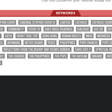
‘I do not condemn you’ neither today no
ation
KEYWORDS
EPHEN CHOW
CARDINAL STEPHEN CHOW SJ
CARITAS
CATHOLIC
CATHOLIC CHU
NGE
COMMUNITY
COVID-19
DAILY MASS READINGS
DIALOGUE
EASTER
EDI
T
FAITH
FRONT PAGE TOP
HONG KONG
HUMAN RIGHTS
INDIA
INDONESIA
GS
MYANMAR
NOTICE BOARD
PEACE
PHILIPPINES
POPE FRANCIS
POPE L
REFLECTIONS FROM THE BISHOP AND VICARS GENERAL
SARS-COV-2
SPIRITUAL R
ILY
THE CHURCH
THE PHILIPPINES
THE POPE
THE VATICAN
UKRAINE
VAT
E