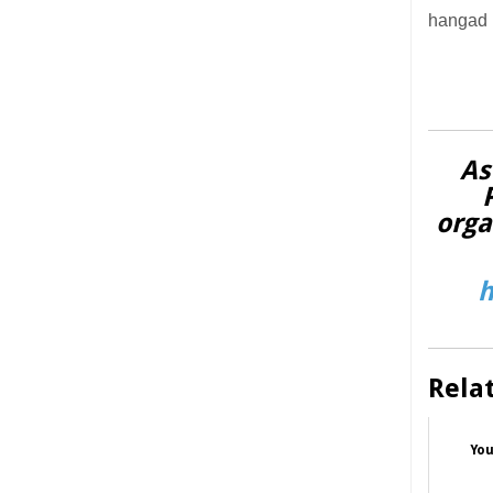
hangad 
As
orga
h
Rela
You