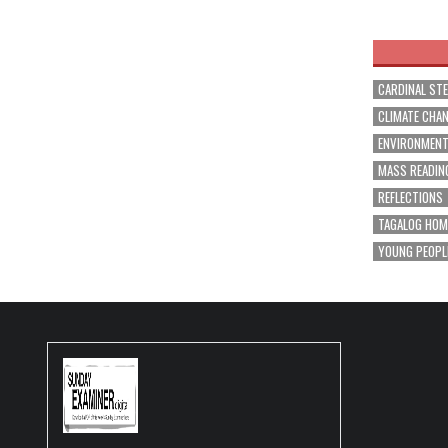
navig
CARDINAL ST
CLIMATE CHA
ENVIRONMEN
MASS READIN
REFLECTIONS
TAGALOG HOM
YOUNG PEOPL