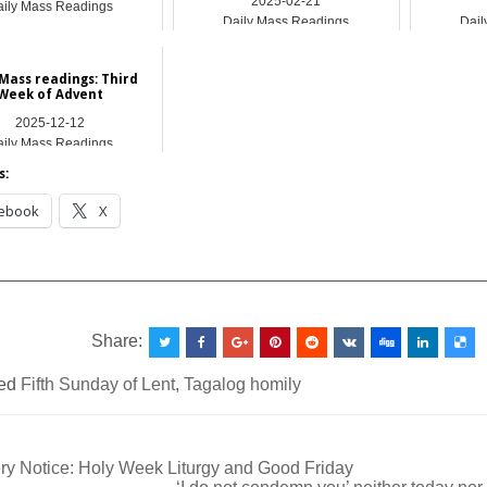
2025-02-21
ily Mass Readings
Daily Mass Readings
Dail
 Mass readings: Third
Week of Advent
2025-12-12
ily Mass Readings
s:
ebook
X
__________________________________________________
Share:
ed
Fifth Sunday of Lent
,
Tagalog homily
y Notice: Holy Week Liturgy and Good Friday