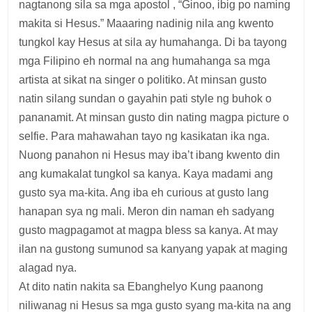
nagtanong sila sa mga apostol , “Ginoo, ibig po naming
makita si Hesus.” Maaaring nadinig nila ang kwento
tungkol kay Hesus at sila ay humahanga. Di ba tayong
mga Filipino eh normal na ang humahanga sa mga
artista at sikat na singer o politiko. At minsan gusto
natin silang sundan o gayahin pati style ng buhok o
pananamit. At minsan gusto din nating magpa picture o
selfie. Para mahawahan tayo ng kasikatan ika nga.
Nuong panahon ni Hesus may iba’t ibang kwento din
ang kumakalat tungkol sa kanya. Kaya madami ang
gusto sya ma-kita. Ang iba eh curious at gusto lang
hanapan sya ng mali. Meron din naman eh sadyang
gusto magpagamot at magpa bless sa kanya. At may
ilan na gustong sumunod sa kanyang yapak at maging
alagad nya.
At dito natin nakita sa Ebanghelyo Kung paanong
niliwanag ni Hesus sa mga gusto syang ma-kita na ang