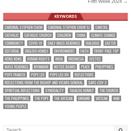
Fifth Week 2024 →
KEYWORDS
CARDINAL STEPHEN CHOW
CARDINAL STEPHEN CHOW SJ
CARITAS
CATHOLIC
CATHOLIC CHURCH
CHILDREN
CHINA
CLIMATE CHANGE
COMMUNITY
COVID-19
DAILY MASS READINGS
DIALOGUE
EASTER
EDITORIAL
ENGLISH HOMILY
ENVIRONMENT
FAITH
FRONT PAGE TOP
HONG KONG
HUMAN RIGHTS
INDIA
INDONESIA
JUSTICE
MASS READINGS
MYANMAR
NOTICE BOARD
PEACE
PHILIPPINES
POPE FRANCIS
POPE LEO
POPE LEO XIV
REFLECTIONS
REFLECTIONS FROM THE BISHOP AND VICARS GENERAL
SARS-COV-2
SPIRITUAL REFLECTIONS
SYNODALITY
TAGALOG HOMILY
THE CHURCH
THE PHILIPPINES
THE POPE
THE VATICAN
UKRAINE
VATICAN
WAR
YOUNG PEOPLE
Search