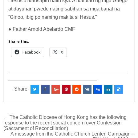
Hesus at kausapin natin sya. At katulad ng mga Griego
at dayuhan pwede nating sabihan sa mga banal na
“Ginoo, ibig po naming makita si Hesus.”
● Father Arnold Abelardo CMF
Share this:
Facebook
X
___________________________________________
________________________________
Share:
Post
← The Catholic Diocese of Hong Kong has the following
response to the recent social concern over Confession
navigation
(Sacrament of Reconciliation)
A message from the Catholic Church Lenten Campaign –