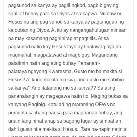
pagsunod sa kanya ay paglilingkod, pagbibigay ng
sarili at buhay para sa Diyos at sa kapwa. Nilinaw ni
Hesus na ang pag sunod sa kanya ay pagtanggap ng
kalooban ng Diyos. At ito ay nangangahulugan minsan
na may kasamang paghihirap at pagtitiis. At sa
pagsunod natin kay Hesus tayo ay tinatawag nya na
magmahal, magpatawad at magbigay. Magandang
palalimin natin ang ating buhay Pananam-
palataya ngayong Kwaresma. Gusto mo ba makita si
Hesus? At kung makita mo sya, ano gusto mo sabihin
sa kanya? Ano itatanong mo sa kanya?? Sa ating
pananalangin ay magagawa natin ito. Maging bukas sa
kanyang Pagibig. Katulad ng maraming OFWs na
pumunta sa ibang bansa para maghanap buhay, ang
una nilang hinahanap sa bagong lugar ay simbahan
dahil gusto nila makita si Hesus. Tara ha-napin natin si