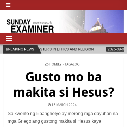
EW MASTER’S IN ETHICS AND RELIGION
BREAKING NEWS
2026-08-07
DIOCESE CE
POSTED
HOMILY - TAGALOG
IN
Gusto mo ba
makita si Hesus?
15 MARCH 2024
Sa kwento ng Ebanghelyo ay merong mga dayuhan na
mga Griego ang gustong makita si Hesus kaya