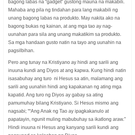
bagong labas na “gadget” gustong mauna na makabili.
Mahaba ang pila ng tindahan para lang makabili ng
unang bagong labas na produkto. May nakita ako na
bagong bukas ng kainan, at ang mga tao ay nag-
uunahan para sila ang unang makatikim sa produkto.
Sa mga handaan gusto natin na tayo ang uunahin na
pagsilbihan.
Pero ang tunay na Kristiyano ay hindi ang sarili ang
inuuna kundi ang Diyos at ang kapwa. Kung hindi natin
isasabuhay ang turo ni Hesus sa atin, malamang ang
sarili ang uunahin hindi ang kapakanan ng ating mga
kapatid. Ang turo ng Diyos ay gabay sa ating
pamumuhay bilang Kristiyano. Si Hesus mismo ang
nagsabi; ““Ang Anak ng Tao ay ipagkakanulo at
papatayin, ngunit muling mabubuhay sa ikatlong araw.”
Hindi inuuna ni Hesus ang kanyang sarili kundi ang