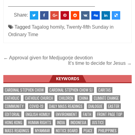
________________________________
Share:
Tagged
Tagalog homily
,
Twenty-fifth Sunday in
Ordinary Time
Post
← Approval given for Medjugorje devotion
It’s time to decide for Jesus →
navigation
KEYWORDS
CARDINAL STEPHEN CHOW
CARDINAL STEPHEN CHOW SJ
CARITAS
CATHOLIC
CATHOLIC CHURCH
CHILDREN
CHINA
CLIMATE CHANGE
COMMUNITY
COVID-19
DAILY MASS READINGS
DIALOGUE
EASTER
EDITORIAL
ENGLISH HOMILY
ENVIRONMENT
FAITH
FRONT PAGE TOP
HONG KONG
HUMAN RIGHTS
INDIA
INDONESIA
JUSTICE
MASS READINGS
MYANMAR
NOTICE BOARD
PEACE
PHILIPPINES