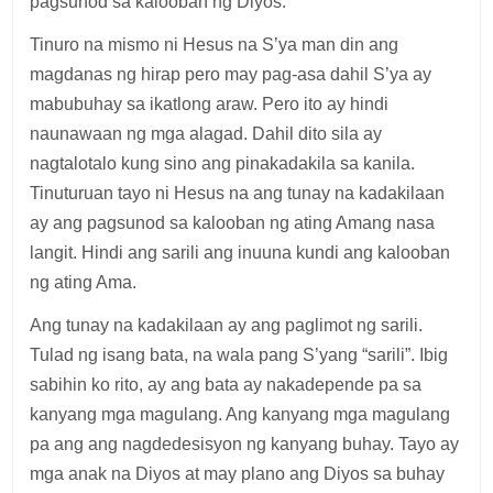
pagsunod sa kalooban ng Diyos.
Tinuro na mismo ni Hesus na S’ya man din ang
magdanas ng hirap pero may pag-asa dahil S’ya ay
mabubuhay sa ikatlong araw. Pero ito ay hindi
naunawaan ng mga alagad. Dahil dito sila ay
nagtalotalo kung sino ang pinakadakila sa kanila.
Tinuturuan tayo ni Hesus na ang tunay na kadakilaan
ay ang pagsunod sa kalooban ng ating Amang nasa
langit. Hindi ang sarili ang inuuna kundi ang kalooban
ng ating Ama.
Ang tunay na kadakilaan ay ang paglimot ng sarili.
Tulad ng isang bata, na wala pang S’yang “sarili”. Ibig
sabihin ko rito, ay ang bata ay nakadepende pa sa
kanyang mga magulang. Ang kanyang mga magulang
pa ang ang nagdedesisyon ng kanyang buhay. Tayo ay
mga anak na Diyos at may plano ang Diyos sa buhay