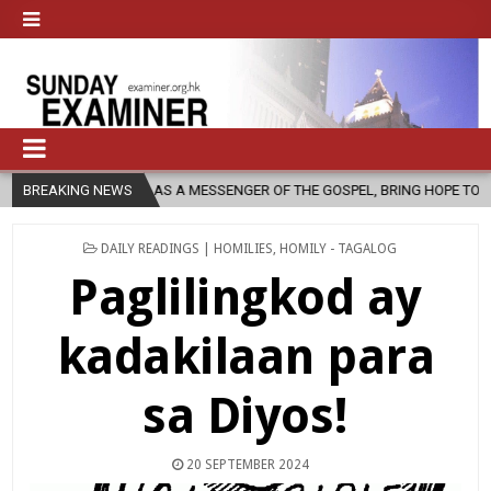
CH, AS A MESSENGER OF THE GOSPEL, BRING HOPE TO PEOPLE?
BREAKING NEWS
202
POSTED
DAILY READINGS | HOMILIES
,
HOMILY - TAGALOG
IN
Paglilingkod ay
kadakilaan para
sa Diyos!
20 SEPTEMBER 2024