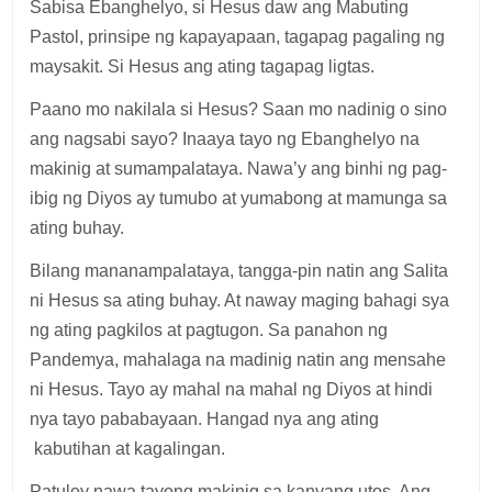
Sabisa Ebanghelyo, si Hesus daw ang Mabuting
Pastol, prinsipe ng kapayapaan, tagapag pagaling ng
maysakit. Si Hesus ang ating tagapag ligtas.
Paano mo nakilala si Hesus? Saan mo nadinig o sino
ang nagsabi sayo? Inaaya tayo ng Ebanghelyo na
makinig at sumampalataya. Nawa’y ang binhi ng pag-
ibig ng Diyos ay tumubo at yumabong at mamunga sa
ating buhay.
Bilang mananampalataya, tangga-pin natin ang Salita
ni Hesus sa ating buhay. At naway maging bahagi sya
ng ating pagkilos at pagtugon. Sa panahon ng
Pandemya, mahalaga na madinig natin ang mensahe
ni Hesus. Tayo ay mahal na mahal ng Diyos at hindi
nya tayo pababayaan. Hangad nya ang ating
kabutihan at kagalingan.
Patuloy nawa tayong makinig sa kanyang utos. Ang