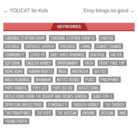
Post
← YOUCAT for Kids
Envy brings no good →
navigation
KEYWORDS
CARDINAL STEPHEN CHOW
CARDINAL STEPHEN CHOW SJ
CARITAS
CATHOLIC
CATHOLIC CHURCH
CHILDREN
CHINA
CLIMATE CHANGE
COMMUNITY
COVID-19
DAILY MASS READINGS
DIALOGUE
EASTER
EDITORIAL
ENGLISH HOMILY
ENVIRONMENT
FAITH
FRONT PAGE TOP
HONG KONG
HUMAN RIGHTS
INDIA
INDONESIA
JUSTICE
MASS READINGS
MYANMAR
NOTICE BOARD
PEACE
PHILIPPINES
POPE FRANCIS
POPE LEO
POPE LEO XIV
REFLECTIONS
REFLECTIONS FROM THE BISHOP AND VICARS GENERAL
SARS-COV-2
SPIRITUAL REFLECTIONS
SYNODALITY
TAGALOG HOMILY
THE CHURCH
THE PHILIPPINES
THE POPE
THE VATICAN
UKRAINE
VATICAN
WAR
YOUNG PEOPLE