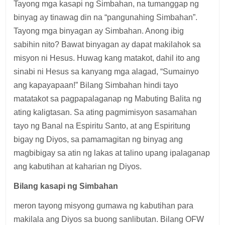
Tayong mga kasapi ng Simbahan, na tumanggap ng
binyag ay tinawag din na “pangunahing Simbahan”.
Tayong mga binyagan ay Simbahan. Anong ibig
sabihin nito? Bawat binyagan ay dapat makilahok sa
misyon ni Hesus. Huwag kang matakot, dahil ito ang
sinabi ni Hesus sa kanyang mga alagad, “Sumainyo
ang kapayapaan!” Bilang Simbahan hindi tayo
matatakot sa pagpapalaganap ng Mabuting Balita ng
ating kaligtasan. Sa ating pagmimisyon sasamahan
tayo ng Banal na Espiritu Santo, at ang Espiritung
bigay ng Diyos, sa pamamagitan ng binyag ang
magbibigay sa atin ng lakas at talino upang ipalaganap
ang kabutihan at kaharian ng Diyos.
Bilang kasapi ng Simbahan
meron tayong misyong gumawa ng kabutihan para
makilala ang Diyos sa buong sanlibutan. Bilang OFW