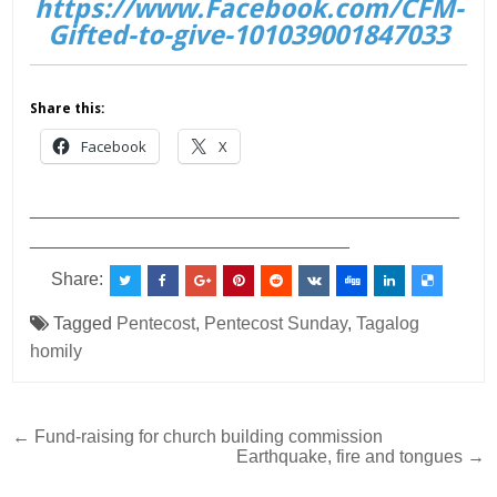
https://www.Facebook.com/CFM-
Gifted-to-give-101039001847033
Share this:
Facebook
X
___________________________________________
________________________________
Share:
Tagged
Pentecost
,
Pentecost Sunday
,
Tagalog
homily
Post
← Fund-raising for church building commission
Earthquake, fire and tongues →
navigation