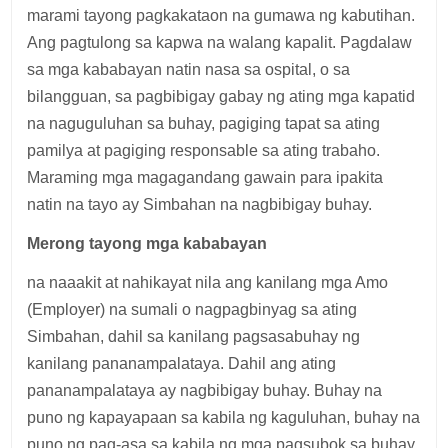
marami tayong pagkakataon na gumawa ng kabutihan.
Ang pagtulong sa kapwa na walang kapalit. Pagdalaw
sa mga kababayan natin nasa sa ospital, o sa
bilangguan, sa pagbibigay gabay ng ating mga kapatid
na naguguluhan sa buhay, pagiging tapat sa ating
pamilya at pagiging responsable sa ating trabaho.
Maraming mga magagandang gawain para ipakita
natin na tayo ay Simbahan na nagbibigay buhay.
Merong tayong mga kababayan
na naaakit at nahikayat nila ang kanilang mga Amo
(Employer) na sumali o nagpagbinyag sa ating
Simbahan, dahil sa kanilang pagsasabuhay ng
kanilang pananampalataya. Dahil ang ating
pananampalataya ay nagbibigay buhay. Buhay na
puno ng kapayapaan sa kabila ng kaguluhan, buhay na
puno ng pag-asa sa kabila ng mga pagsubok sa buhay.