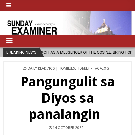
CHURCH, AS A MESSENGER OF THE GOSPEL, BRING HOPE TO PEOPLE?
BREAKING NEWS
POSTED
DAILY READINGS | HOMILIES
,
HOMILY - TAGALOG
IN
Pangungulit sa
Diyos sa
panalangin
14 OCTOBER 2022