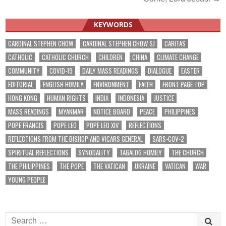
navigation
KEYWORDS
CARDINAL STEPHEN CHOW
CARDINAL STEPHEN CHOW SJ
CARITAS
CATHOLIC
CATHOLIC CHURCH
CHILDREN
CHINA
CLIMATE CHANGE
COMMUNITY
COVID-19
DAILY MASS READINGS
DIALOGUE
EASTER
EDITORIAL
ENGLISH HOMILY
ENVIRONMENT
FAITH
FRONT PAGE TOP
HONG KONG
HUMAN RIGHTS
INDIA
INDONESIA
JUSTICE
MASS READINGS
MYANMAR
NOTICE BOARD
PEACE
PHILIPPINES
POPE FRANCIS
POPE LEO
POPE LEO XIV
REFLECTIONS
REFLECTIONS FROM THE BISHOP AND VICARS GENERAL
SARS-COV-2
SPIRITUAL REFLECTIONS
SYNODALITY
TAGALOG HOMILY
THE CHURCH
THE PHILIPPINES
THE POPE
THE VATICAN
UKRAINE
VATICAN
WAR
YOUNG PEOPLE
Search