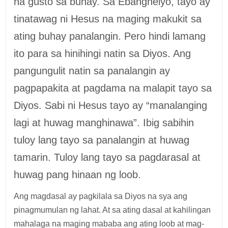
na gusto sa buhay. Sa Ebanghelyo, tayo ay
tinatawag ni Hesus na maging makukit sa
ating buhay panalangin. Pero hindi lamang
ito para sa hinihingi natin sa Diyos. Ang
pangungulit natin sa panalangin ay
pagpapakita at pagdama na malapit tayo sa
Diyos. Sabi ni Hesus tayo ay “manalanging
lagi at huwag manghinawa”. Ibig sabihin
tuloy lang tayo sa panalangin at huwag
tamarin. Tuloy lang tayo sa pagdarasal at
huwag pang hinaan ng loob.
Ang magdasal ay pagkilala sa Diyos na sya ang
pinagmumulan ng lahat. At sa ating dasal at kahilingan
mahalaga na maging mababa ang ating loob at mag-