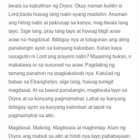
tiwala sa kabutihan ng Diyos. Okay naman kulitin si
Lord,basta huwag lang natin syang madaliin. Anuman
ang hiling natin at pakiusap sa kanya, mag tiwala lang
tayo. Sige lang, pray lang tayo at huwag titigil araw
araw na magdasal. Ibibigay nya at tutugunan ang ating
panalangin ayon sa kanyang kalooban. Kelan kaya
sasagutin ni Lord ang prayers natin? Maaaring bukas, o
makalawa or sa susunod na araw. Pagdating ng
tamang panahon na ipagkakaloob nya. Katulad ng
babae sa Ebanghelyo, sige lang, huwag tumigil
magdasal. At sa bawat panalangin, magtiwala tayo sa
Diyos at sa kanyang pagmamahal. Lahat ay kanyang
ibibigay ayon sa kanyang kalooban at tapat na
pagmamahal sa atin.
Magdasal. Makinig. Magtiwala at maghintay. Alam ng
Diyos ang mabuti sa atin at hindi nya tayo pababayaan.