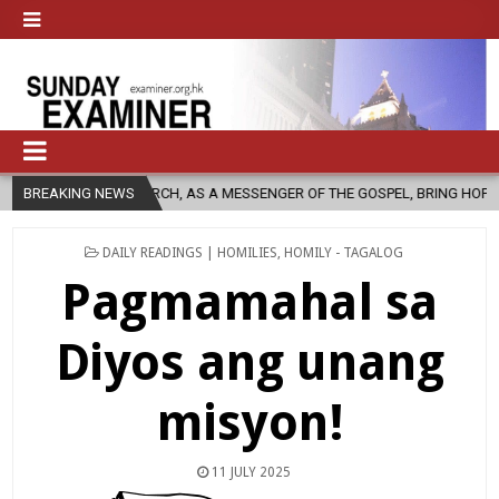
IC CHURCH, AS A MESSENGER OF THE GOSPEL, BRING HOPE TO PEOPLE?
BREAKING NEWS
POSTED
DAILY READINGS | HOMILIES
,
HOMILY - TAGALOG
IN
Pagmamahal sa
Diyos ang unang
misyon!
11 JULY 2025