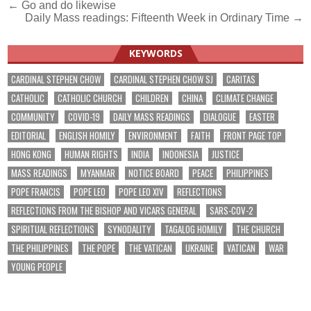
Post
← Go and do likewise
Daily Mass readings: Fifteenth Week in Ordinary Time →
navigation
KEYWORDS
CARDINAL STEPHEN CHOW
CARDINAL STEPHEN CHOW SJ
CARITAS
CATHOLIC
CATHOLIC CHURCH
CHILDREN
CHINA
CLIMATE CHANGE
COMMUNITY
COVID-19
DAILY MASS READINGS
DIALOGUE
EASTER
EDITORIAL
ENGLISH HOMILY
ENVIRONMENT
FAITH
FRONT PAGE TOP
HONG KONG
HUMAN RIGHTS
INDIA
INDONESIA
JUSTICE
MASS READINGS
MYANMAR
NOTICE BOARD
PEACE
PHILIPPINES
POPE FRANCIS
POPE LEO
POPE LEO XIV
REFLECTIONS
REFLECTIONS FROM THE BISHOP AND VICARS GENERAL
SARS-COV-2
SPIRITUAL REFLECTIONS
SYNODALITY
TAGALOG HOMILY
THE CHURCH
THE PHILIPPINES
THE POPE
THE VATICAN
UKRAINE
VATICAN
WAR
YOUNG PEOPLE