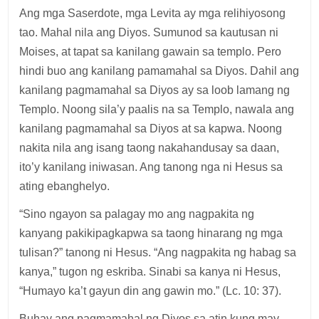
Ang mga Saserdote, mga Levita ay mga relihiyosong
tao. Mahal nila ang Diyos. Sumunod sa kautusan ni
Moises, at tapat sa kanilang gawain sa templo. Pero
hindi buo ang kanilang pamamahal sa Diyos. Dahil ang
kanilang pagmamahal sa Diyos ay sa loob lamang ng
Templo. Noong sila’y paalis na sa Templo, nawala ang
kanilang pagmamahal sa Diyos at sa kapwa. Noong
nakita nila ang isang taong nakahandusay sa daan,
ito’y kanilang iniwasan. Ang tanong nga ni Hesus sa
ating ebanghelyo.
“Sino ngayon sa palagay mo ang nagpakita ng
kanyang pakikipagkapwa sa taong hinarang ng mga
tulisan?” tanong ni Hesus. “Ang nagpakita ng habag sa
kanya,” tugon ng eskriba. Sinabi sa kanya ni Hesus,
“Humayo ka’t gayun din ang gawin mo.” (Lc. 10: 37).
Buhay ang pagmamahal ng Diyos sa atin kung may