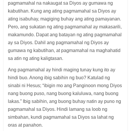
pagmamahal na nakaugat sa Diyos ay gumawa ng
kabutihan. Kung ang ating pagmamahal sa Diyos ay
ating isabuhay, magiging buhay ang ating pamayanan.
Pero, ang sukatan ng ating pagmamahal ay makasarili,
makamundo. Dapat ang batayan ng ating pagmamahal
ay sa Diyos. Dahil ang pagmamahal ng Diyos ay
gumawa ng kabutihan, at pagmamahal na maghahatid
sa atin ng ating kaligtasan.
Ang pagmamahal ay hindi maging tunay kung ito ay
hindi buo. Anong ibig sabihin ng buo? Katulad ng
sinabi ni Hesus; “ibigin mo ang Panginoon mong Diyos
nang buong puso, nang buong kaluluwa, nang buong
lakas.” Ibig sabihin, ang buong buhay natin ay puno ng
pagmamahal sa Diyos. Hindi lamang sa loob ng
simbahan, kundi pagmamahal sa Diyos sa lahat ng
oras at panahon.